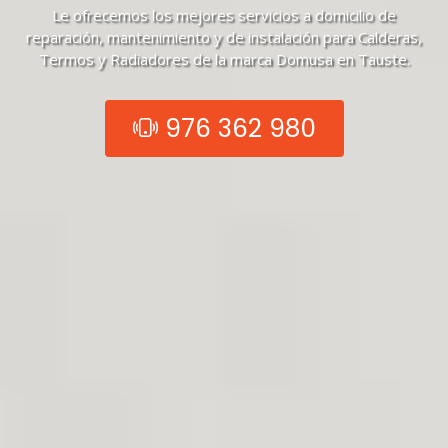
Le ofrecemos los mejores servicios a domicilio de
reparación, mantenimiento y de instalación para Calderas,
Termos y Radiadores de la marca Domusa en Tauste.
976 362 980